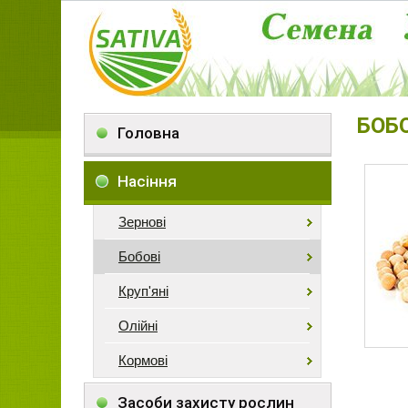
БОБО
Головна
Насіння
Зернові
Бобові
Круп'яні
Олійні
Кормові
Засоби захисту рослин