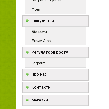
Мініраліс Україна
Фрея
Інокулянти
Біонорма
Ензим Агро
Регулятори росту
Гаррант
Про нас
Контакти
Магазин