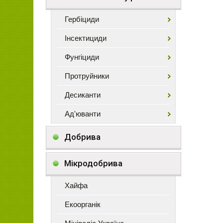
Гербіциди
Інсектициди
Фунгіциди
Протруйники
Десиканти
Ад'юванти
Добрива
Мікродобрива
Хайфа
Екоорганік