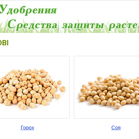
ВІ
Горох
Соя