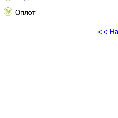
Оплот
<< На